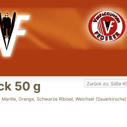
ck 50 g
Zurück zu: Süße Kl
Marille, Orange, Schwarze Ribisel, Weichsel (Sauerkirsche)