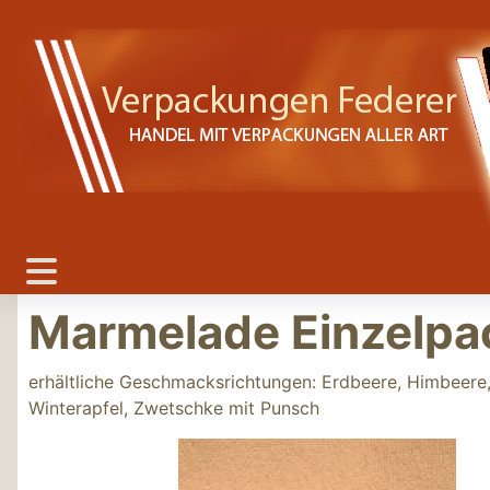
Marmelade Einzelpa
erhältliche Geschmacksrichtungen: Erdbeere, Himbeere, 
Winterapfel, Zwetschke mit Punsch