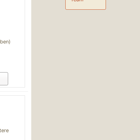
oben)
tere