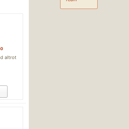
80
d altrot