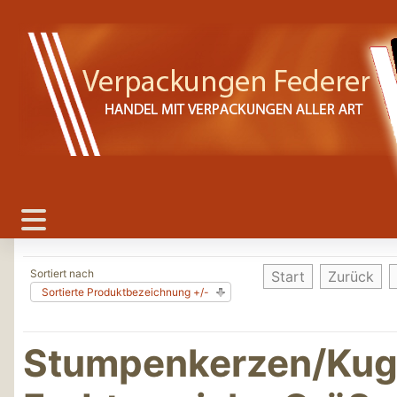
Sortiert nach
Start
Zurück
Sortierte Produktbezeichnung +/-
Stumpenkerzen/Kuge