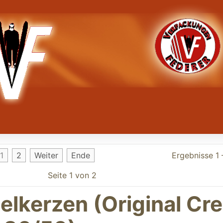
1
2
Weiter
Ende
Ergebnisse 1 
Seite 1 von 2
lkerzen (Original Cr